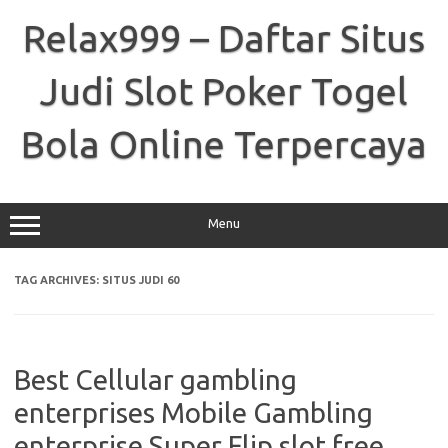
Skip
to
Relax999 – Daftar Situs
content
Judi Slot Poker Togel
Bola Online Terpercaya
Menu
TAG ARCHIVES:
SITUS JUDI 60
Best Cellular gambling
enterprises Mobile Gambling
enterprise Super Flip slot free