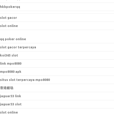
hkbpokerqq
slot gacor
slot online
qq poker online
slot gacor terpercaya
koi365 slot
link mpo8080
mpo8080 apk
situs slot terpercaya mpo8080
香港赌场
jaguar33 link
jaguar33 slot
slot online