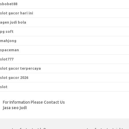
sbobet88
slot gacor hari ini
agen judi bola
pg soft
mahjong
spaceman
slot777
slot gacor terpercaya
slot gacor 2026
slot
For Information Please
Contact Us
jasa seo judi