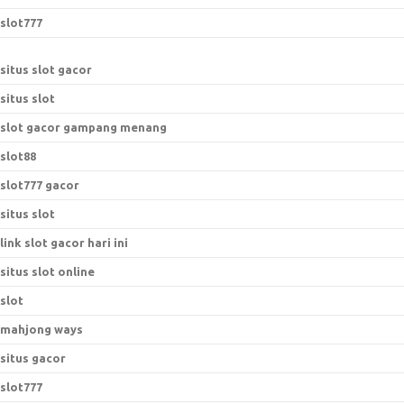
slot777
situs slot gacor
situs slot
slot gacor gampang menang
slot88
slot777 gacor
situs slot
link slot gacor hari ini
situs slot online
slot
mahjong ways
situs gacor
slot777