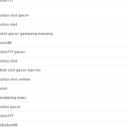
slot777
situs slot gacor
situs slot
slot gacor gampang menang
slot88
slot777 gacor
situs slot
link slot gacor hari ini
situs slot online
slot
mahjong ways
situs gacor
slot777
sbobet88