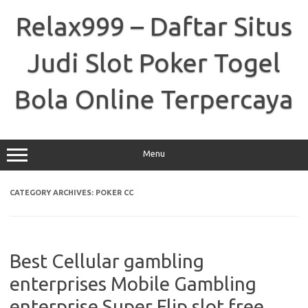
Skip
to
Relax999 – Daftar Situs
content
Judi Slot Poker Togel
Bola Online Terpercaya
Menu
CATEGORY ARCHIVES:
POKER CC
Best Cellular gambling
enterprises Mobile Gambling
enterprise Super Flip slot free