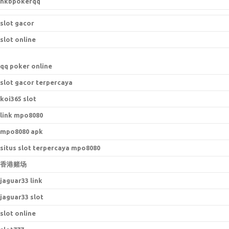
hkbpokerqq
slot gacor
slot online
qq poker online
slot gacor terpercaya
koi365 slot
link mpo8080
mpo8080 apk
situs slot terpercaya mpo8080
香港赌场
jaguar33 link
jaguar33 slot
slot online