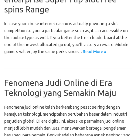
spins Range
In case your chose internet casino is actually powering a slot
competition to your a particular game such as, it can accessible on
the mobile type as well. If you better the fresh leaderboard at the
end of the newest allocated go out, you’ll victory a reward. Mobile
gamers will enjoy the same perks since…
Read More »
Fenomena Judi Online di Era
Teknologi yang Semakin Maju
Fenomena judi online telah berkembang pesat seiring dengan
kemajuan teknologi, menciptakan perubahan besar dalam industri
perjudian global. Di era digital ini, akses ke permainan judi online
menjadi lebih mudah dan luas, menawarkan berbagai pengalaman
baru bagi para pemain. Berikut adalah beberapa aspek penting yang