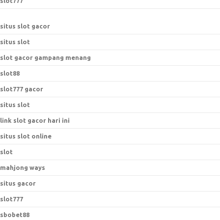
slot777
situs slot gacor
situs slot
slot gacor gampang menang
slot88
slot777 gacor
situs slot
link slot gacor hari ini
situs slot online
slot
mahjong ways
situs gacor
slot777
sbobet88