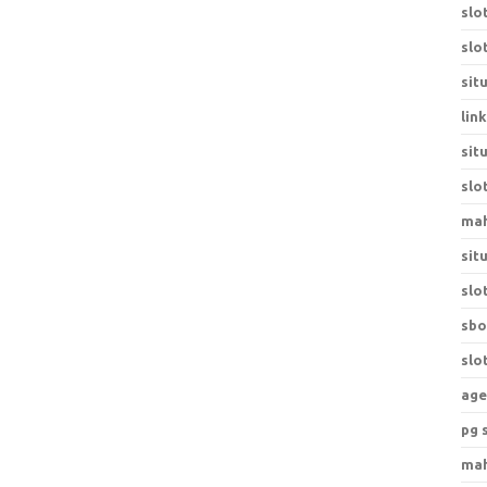
slo
slo
sit
lin
sit
slo
mah
sit
slo
sbo
slo
age
pg 
ma