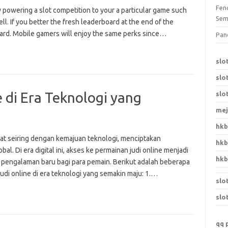
Fen
ly powering a slot competition to your a particular game such
Sem
ell. If you better the fresh leaderboard at the end of the
eward. Mobile gamers will enjoy the same perks since…
Pan
slo
slo
 di Era Teknologi yang
slo
mej
hk
at seiring dengan kemajuan teknologi, menciptakan
hk
al. Di era digital ini, akses ke permainan judi online menjadi
hk
 pengalaman baru bagi para pemain. Berikut adalah beberapa
di online di era teknologi yang semakin maju: 1.…
slo
slo
qq 