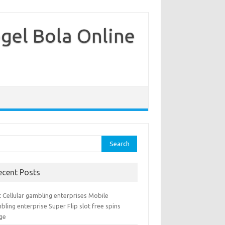
ogel Bola Online
rch
ecent Posts
 Cellular gambling enterprises Mobile
ling enterprise Super Flip slot free spins
ge