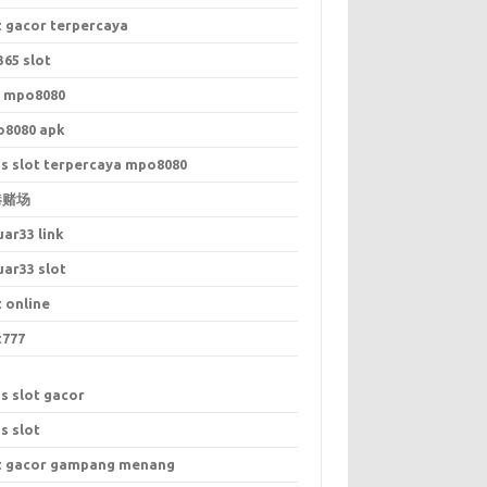
t gacor terpercaya
365 slot
k mpo8080
8080 apk
us slot terpercaya mpo8080
港赌场
uar33 link
uar33 slot
t online
t777
us slot gacor
us slot
t gacor gampang menang