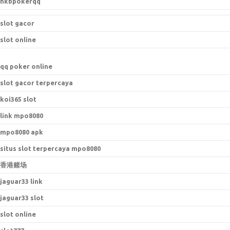
hkbpokerqq
slot gacor
slot online
qq poker online
slot gacor terpercaya
koi365 slot
link mpo8080
mpo8080 apk
situs slot terpercaya mpo8080
香港赌场
jaguar33 link
jaguar33 slot
slot online