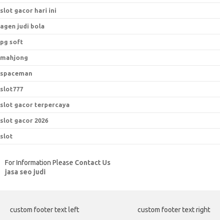
slot gacor hari ini
agen judi bola
pg soft
mahjong
spaceman
slot777
slot gacor terpercaya
slot gacor 2026
slot
For Information Please
Contact Us
jasa seo judi
custom footer text left
custom footer text right