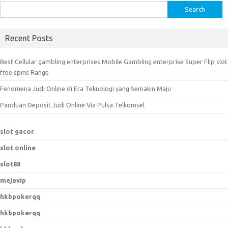
S
e
a
Recent Posts
r
c
Best Cellular gambling enterprises Mobile Gambling enterprise Super Flip slot
h
free spins Range
f
Fenomena Judi Online di Era Teknologi yang Semakin Maju
o
r
Panduan Deposit Judi Online Via Pulsa Telkomsel
:
slot gacor
slot online
slot88
mejavip
hkbpokerqq
hkbpokerqq