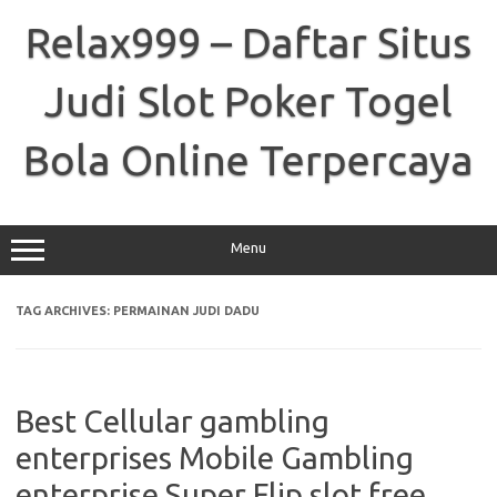
Skip
to
Relax999 – Daftar Situs
content
Judi Slot Poker Togel
Bola Online Terpercaya
Menu
TAG ARCHIVES:
PERMAINAN JUDI DADU
Best Cellular gambling
enterprises Mobile Gambling
enterprise Super Flip slot free