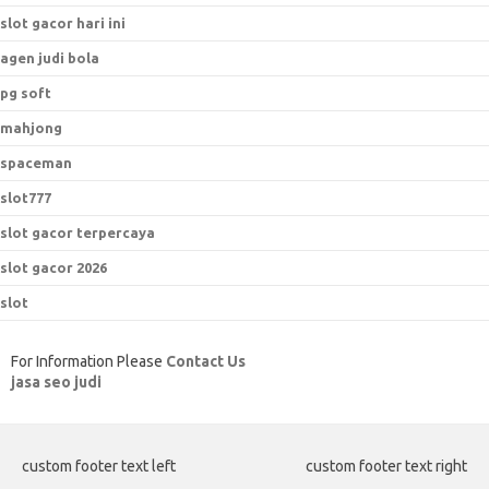
slot gacor hari ini
agen judi bola
pg soft
mahjong
spaceman
slot777
slot gacor terpercaya
slot gacor 2026
slot
For Information Please
Contact Us
jasa seo judi
custom footer text left
custom footer text right