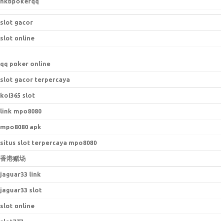
hkbpokerqq
slot gacor
slot online
qq poker online
slot gacor terpercaya
koi365 slot
link mpo8080
mpo8080 apk
situs slot terpercaya mpo8080
香港赌场
jaguar33 link
jaguar33 slot
slot online