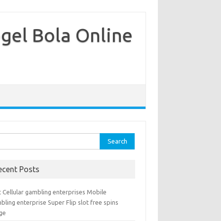
ogel Bola Online
rch
ecent Posts
 Cellular gambling enterprises Mobile
ling enterprise Super Flip slot free spins
ge