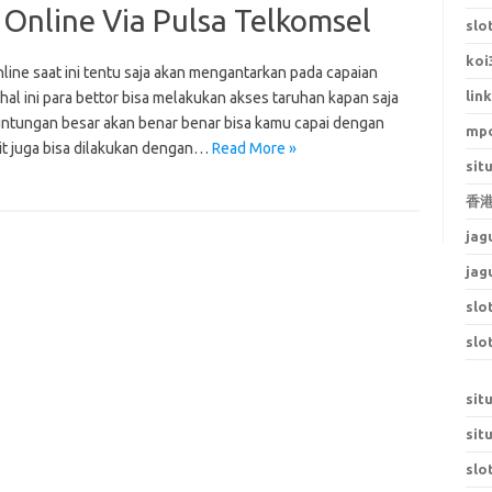
Online Via Pulsa Telkomsel
slo
koi
ine saat ini tentu saja akan mengantarkan pada capaian
lin
al ini para bettor bisa melakukan akses taruhan kapan saja
euntungan besar akan benar benar bisa kamu capai dengan
mpo
it juga bisa dilakukan dengan…
Read More »
sit
香
jag
jag
slo
slo
sit
sit
slo