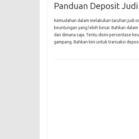
Panduan Deposit Judi 
Kemudahan dalam melakukan taruhan judi onl
keuntungan yang lebih besar. Bahkan dalam h
dan dimana saja. Tentu disini persentase k
gampang. Bahkan kini untuk transaksi depos