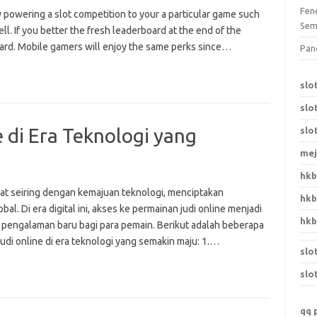
Fen
ly powering a slot competition to your a particular game such
Sem
ell. If you better the fresh leaderboard at the end of the
eward. Mobile gamers will enjoy the same perks since…
Pan
slo
slo
 di Era Teknologi yang
slo
mej
hk
at seiring dengan kemajuan teknologi, menciptakan
hk
al. Di era digital ini, akses ke permainan judi online menjadi
hk
 pengalaman baru bagi para pemain. Berikut adalah beberapa
di online di era teknologi yang semakin maju: 1.…
slo
slo
qq 