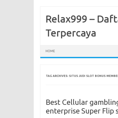
Skip
to
content
Relax999 – Daft
Terpercaya
HOME
TAG ARCHIVES:
SITUS JUDI SLOT BONUS MEMBE
Best Cellular gamblin
enterprise Super Flip 