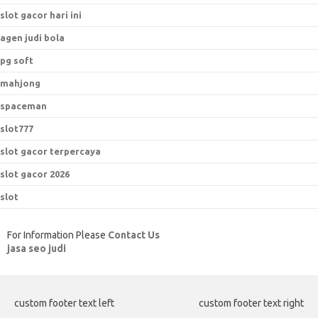
slot gacor hari ini
agen judi bola
pg soft
mahjong
spaceman
slot777
slot gacor terpercaya
slot gacor 2026
slot
For Information Please
Contact Us
jasa seo judi
custom footer text left
custom footer text right