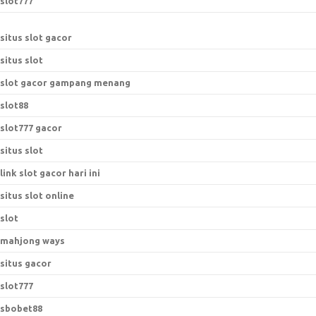
slot777
situs slot gacor
situs slot
slot gacor gampang menang
slot88
slot777 gacor
situs slot
link slot gacor hari ini
situs slot online
slot
mahjong ways
situs gacor
slot777
sbobet88