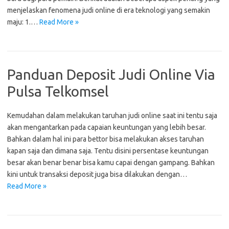
menjelaskan fenomena judi online di era teknologi yang semakin
maju: 1.…
Read More »
Panduan Deposit Judi Online Via
Pulsa Telkomsel
Kemudahan dalam melakukan taruhan judi online saat ini tentu saja
akan mengantarkan pada capaian keuntungan yang lebih besar.
Bahkan dalam hal ini para bettor bisa melakukan akses taruhan
kapan saja dan dimana saja. Tentu disini persentase keuntungan
besar akan benar benar bisa kamu capai dengan gampang. Bahkan
kini untuk transaksi deposit juga bisa dilakukan dengan…
Read More »