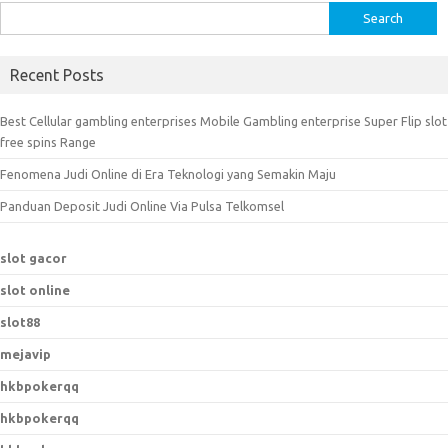
S
e
a
Recent Posts
r
c
Best Cellular gambling enterprises Mobile Gambling enterprise Super Flip slot
h
free spins Range
f
Fenomena Judi Online di Era Teknologi yang Semakin Maju
o
r
Panduan Deposit Judi Online Via Pulsa Telkomsel
:
slot gacor
slot online
slot88
mejavip
hkbpokerqq
hkbpokerqq