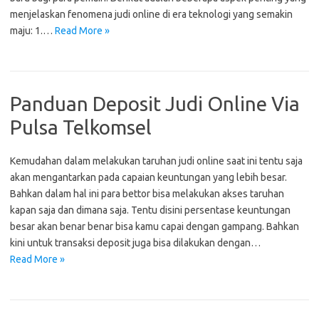
menjelaskan fenomena judi online di era teknologi yang semakin
maju: 1.…
Read More »
Panduan Deposit Judi Online Via
Pulsa Telkomsel
Kemudahan dalam melakukan taruhan judi online saat ini tentu saja
akan mengantarkan pada capaian keuntungan yang lebih besar.
Bahkan dalam hal ini para bettor bisa melakukan akses taruhan
kapan saja dan dimana saja. Tentu disini persentase keuntungan
besar akan benar benar bisa kamu capai dengan gampang. Bahkan
kini untuk transaksi deposit juga bisa dilakukan dengan…
Read More »