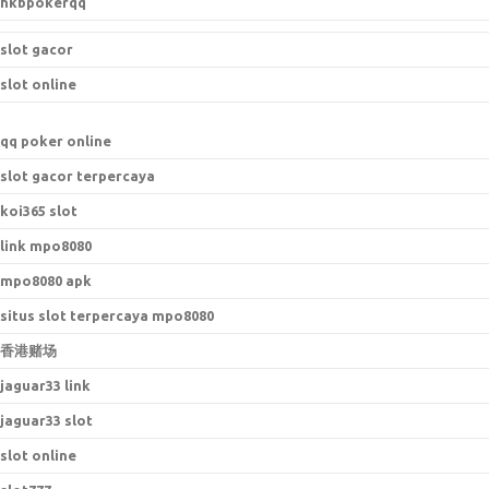
hkbpokerqq
slot gacor
slot online
qq poker online
slot gacor terpercaya
koi365 slot
link mpo8080
mpo8080 apk
situs slot terpercaya mpo8080
香港赌场
jaguar33 link
jaguar33 slot
slot online