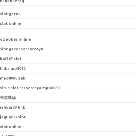
hkbpokerqq
slot gacor
slot online
qq poker online
slot gacor terpercaya
koi365 slot
link mpo8080
mpo8080 apk
situs slot terpercaya mpo8080
香港赌场
jaguar33 link
jaguar33 slot
slot online