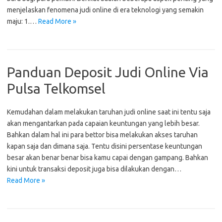
menjelaskan fenomena judi online di era teknologi yang semakin
maju: 1.…
Read More »
Panduan Deposit Judi Online Via
Pulsa Telkomsel
Kemudahan dalam melakukan taruhan judi online saat ini tentu saja
akan mengantarkan pada capaian keuntungan yang lebih besar.
Bahkan dalam hal ini para bettor bisa melakukan akses taruhan
kapan saja dan dimana saja. Tentu disini persentase keuntungan
besar akan benar benar bisa kamu capai dengan gampang. Bahkan
kini untuk transaksi deposit juga bisa dilakukan dengan…
Read More »