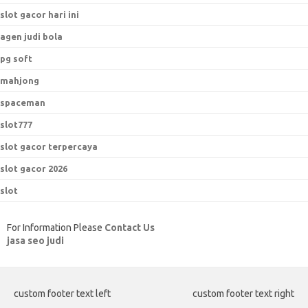
slot gacor hari ini
agen judi bola
pg soft
mahjong
spaceman
slot777
slot gacor terpercaya
slot gacor 2026
slot
For Information Please
Contact Us
jasa seo judi
custom footer text left
custom footer text right