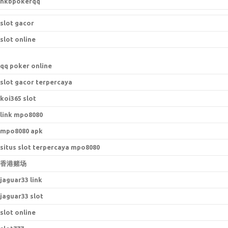
hkbpokerqq
slot gacor
slot online
qq poker online
slot gacor terpercaya
koi365 slot
link mpo8080
mpo8080 apk
situs slot terpercaya mpo8080
香港赌场
jaguar33 link
jaguar33 slot
slot online