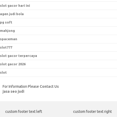
slot gacor hari ini
agen judi bola
pg soft
mahjong
spaceman
slot777
slot gacor terpercaya
slot gacor 2026
slot
For Information Please
Contact Us
jasa seo judi
custom footer text left
custom footer text right