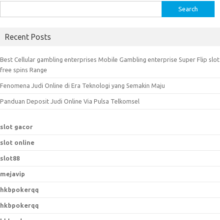
S
e
a
Recent Posts
r
c
Best Cellular gambling enterprises Mobile Gambling enterprise Super Flip slot
h
free spins Range
f
Fenomena Judi Online di Era Teknologi yang Semakin Maju
o
r
Panduan Deposit Judi Online Via Pulsa Telkomsel
:
slot gacor
slot online
slot88
mejavip
hkbpokerqq
hkbpokerqq