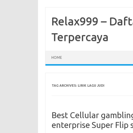
Skip
to
content
Relax999 – Daft
Terpercaya
HOME
TAG ARCHIVES:
LIRIK LAGU JUDI
Best Cellular gamblin
enterprise Super Flip 