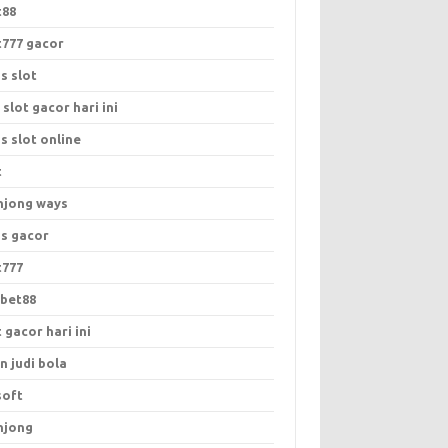
t88
t777 gacor
us slot
k slot gacor hari ini
us slot online
t
jong ways
us gacor
t777
bet88
t gacor hari ini
n judi bola
soft
hjong