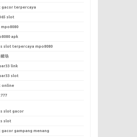
t gacor terpercaya
365 slot
k mpo8080
8080 apk
us slot terpercaya mpo8080
港赌场
uar33 link
uar33 slot
t online
t777
us slot gacor
us slot
t gacor gampang menang