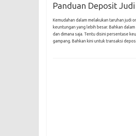
Panduan Deposit Judi 
Kemudahan dalam melakukan taruhan judi onl
keuntungan yang lebih besar. Bahkan dalam h
dan dimana saja. Tentu disini persentase k
gampang. Bahkan kini untuk transaksi depos