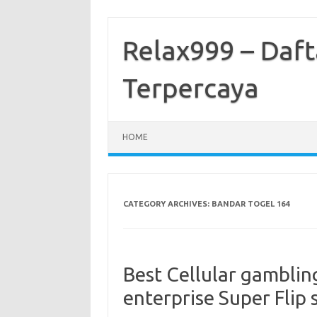
Skip
to
content
Relax999 – Daft
Terpercaya
HOME
CATEGORY ARCHIVES:
BANDAR TOGEL 164
Best Cellular gamblin
enterprise Super Flip 