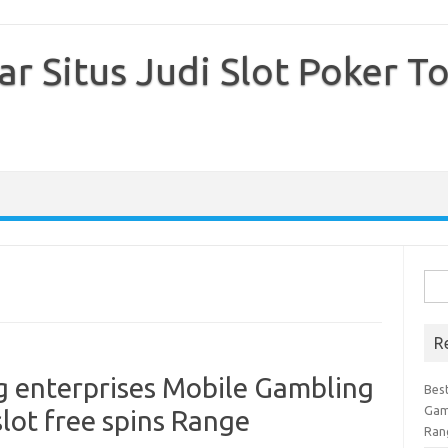
ar Situs Judi Slot Poker T
Sea
for:
R
g enterprises Mobile Gambling
Best
Gamb
slot free spins Range
Ran