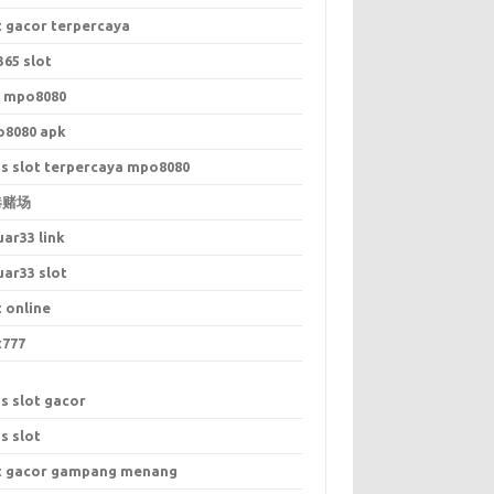
t gacor terpercaya
365 slot
k mpo8080
8080 apk
us slot terpercaya mpo8080
港赌场
uar33 link
uar33 slot
t online
t777
us slot gacor
us slot
t gacor gampang menang