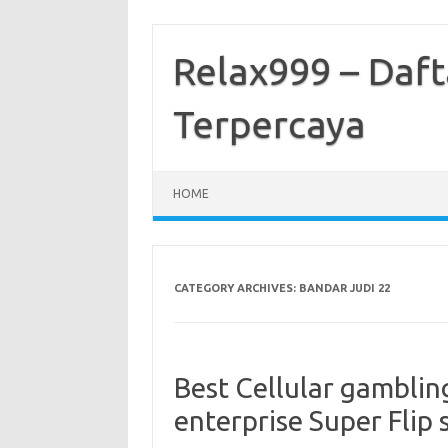
Skip
to
content
Relax999 – Daft
Terpercaya
HOME
CATEGORY ARCHIVES:
BANDAR JUDI 22
Best Cellular gamblin
enterprise Super Flip 