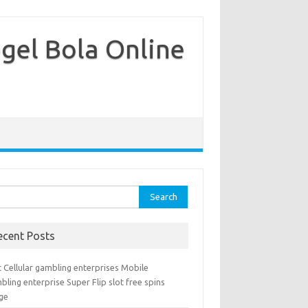
ogel Bola Online
rch
ecent Posts
 Cellular gambling enterprises Mobile
ling enterprise Super Flip slot free spins
ge