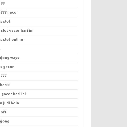
t88
t777 gacor
us slot
k slot gacor hari ini
us slot online
t
jong ways
us gacor
t777
bet88
t gacor hari ini
n judi bola
soft
hjong