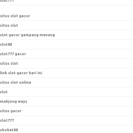
slot777
situs slot gacor
situs slot
slot gacor gampang menang
slot88
slot777 gacor
situs slot
link slot gacor hari ini
situs slot online
slot
mahjong ways
situs gacor
slot777
sbobet88