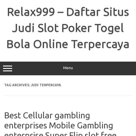
Skip
to
Relax999 – Daftar Situs
content
Judi Slot Poker Togel
Bola Online Terpercaya
Menu
TAG ARCHIVES:
JUDI TERPERCAYA
Best Cellular gambling
enterprises Mobile Gambling
enterprise Super Flip slot free