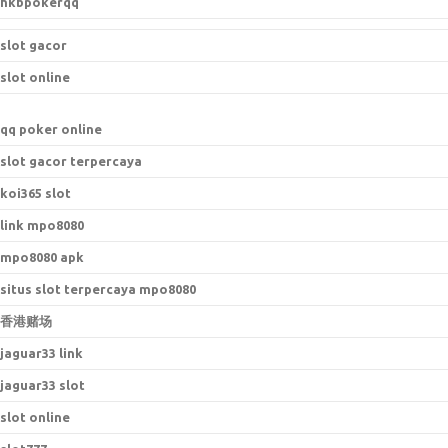
hkbpokerqq
slot gacor
slot online
qq poker online
slot gacor terpercaya
koi365 slot
link mpo8080
mpo8080 apk
situs slot terpercaya mpo8080
香港赌场
jaguar33 link
jaguar33 slot
slot online