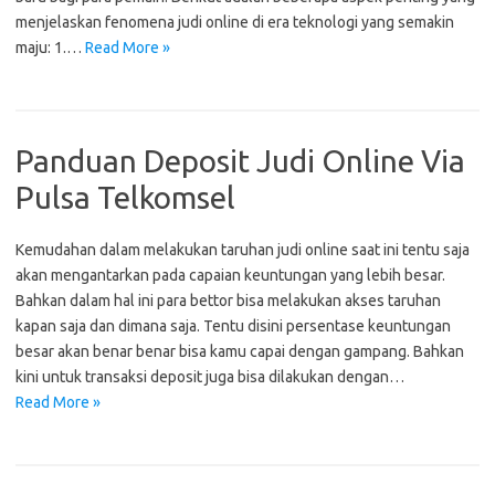
menjelaskan fenomena judi online di era teknologi yang semakin
maju: 1.…
Read More »
Panduan Deposit Judi Online Via
Pulsa Telkomsel
Kemudahan dalam melakukan taruhan judi online saat ini tentu saja
akan mengantarkan pada capaian keuntungan yang lebih besar.
Bahkan dalam hal ini para bettor bisa melakukan akses taruhan
kapan saja dan dimana saja. Tentu disini persentase keuntungan
besar akan benar benar bisa kamu capai dengan gampang. Bahkan
kini untuk transaksi deposit juga bisa dilakukan dengan…
Read More »