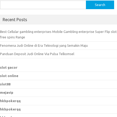
S
e
a
Recent Posts
r
c
Best Cellular gambling enterprises Mobile Gambling enterprise Super Flip slot
h
free spins Range
f
Fenomena Judi Online di Era Teknologi yang Semakin Maju
o
r
Panduan Deposit Judi Online Via Pulsa Telkomsel
:
slot gacor
slot online
slot88
mejavip
hkbpokerqq
hkbpokerqq