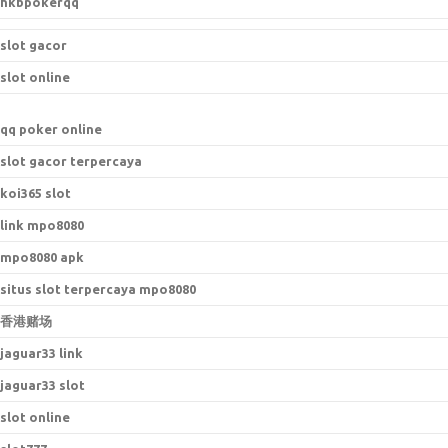
hkbpokerqq
slot gacor
slot online
qq poker online
slot gacor terpercaya
koi365 slot
link mpo8080
mpo8080 apk
situs slot terpercaya mpo8080
香港赌场
jaguar33 link
jaguar33 slot
slot online