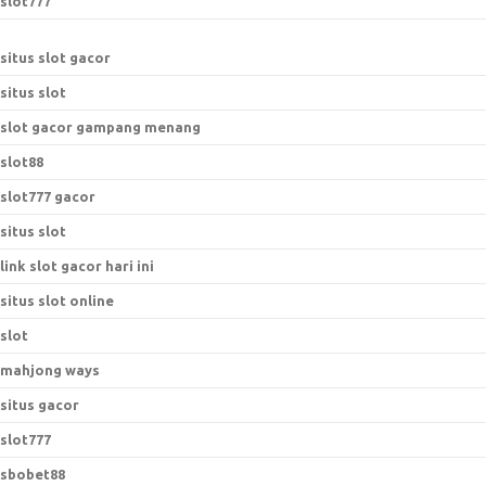
slot777
situs slot gacor
situs slot
slot gacor gampang menang
slot88
slot777 gacor
situs slot
link slot gacor hari ini
situs slot online
slot
mahjong ways
situs gacor
slot777
sbobet88