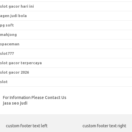
slot gacor hari ini
agen judi bola
pg soft
mahjong
spaceman
slot777
slot gacor terpercaya
slot gacor 2026
slot
For Information Please
Contact Us
jasa seo judi
custom footer text left
custom footer text right