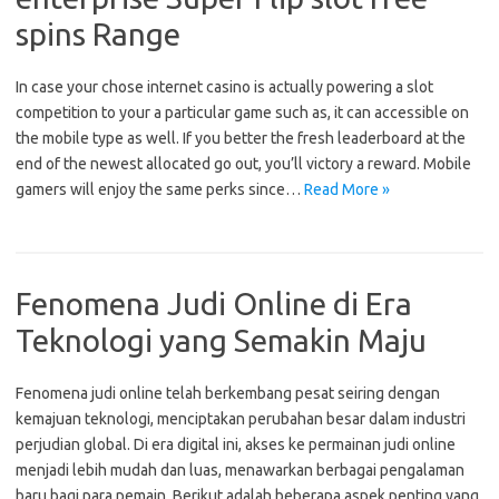
spins Range
In case your chose internet casino is actually powering a slot
competition to your a particular game such as, it can accessible on
the mobile type as well. If you better the fresh leaderboard at the
end of the newest allocated go out, you’ll victory a reward. Mobile
gamers will enjoy the same perks since…
Read More »
Fenomena Judi Online di Era
Teknologi yang Semakin Maju
Fenomena judi online telah berkembang pesat seiring dengan
kemajuan teknologi, menciptakan perubahan besar dalam industri
perjudian global. Di era digital ini, akses ke permainan judi online
menjadi lebih mudah dan luas, menawarkan berbagai pengalaman
baru bagi para pemain. Berikut adalah beberapa aspek penting yang