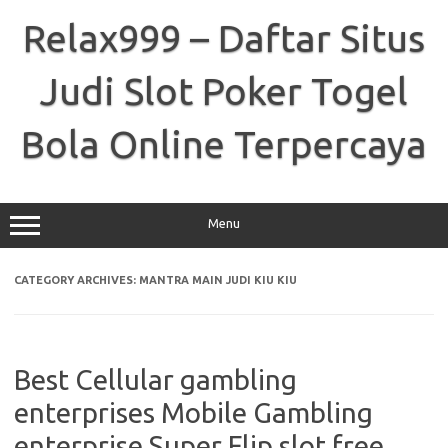
Skip
to
Relax999 – Daftar Situs
content
Judi Slot Poker Togel
Bola Online Terpercaya
Menu
CATEGORY ARCHIVES:
MANTRA MAIN JUDI KIU KIU
Best Cellular gambling
enterprises Mobile Gambling
enterprise Super Flip slot free