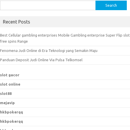
S
e
a
Recent Posts
r
c
Best Cellular gambling enterprises Mobile Gambling enterprise Super Flip slot
h
free spins Range
f
Fenomena Judi Online di Era Teknologi yang Semakin Maju
o
r
Panduan Deposit Judi Online Via Pulsa Telkomsel
:
slot gacor
slot online
slot88
mejavip
hkbpokerqq
hkbpokerqq