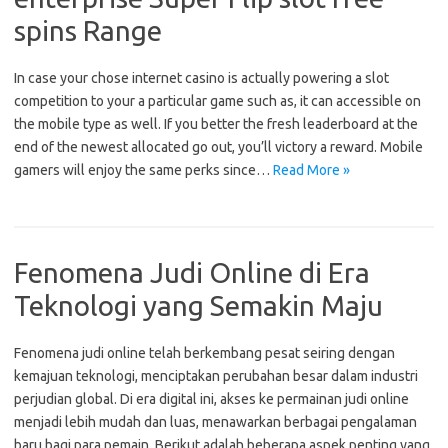
spins Range
In case your chose internet casino is actually powering a slot
competition to your a particular game such as, it can accessible on
the mobile type as well. If you better the fresh leaderboard at the
end of the newest allocated go out, you’ll victory a reward. Mobile
gamers will enjoy the same perks since…
Read More »
Fenomena Judi Online di Era
Teknologi yang Semakin Maju
Fenomena judi online telah berkembang pesat seiring dengan
kemajuan teknologi, menciptakan perubahan besar dalam industri
perjudian global. Di era digital ini, akses ke permainan judi online
menjadi lebih mudah dan luas, menawarkan berbagai pengalaman
baru bagi para pemain. Berikut adalah beberapa aspek penting yang