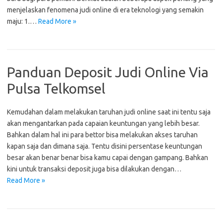
menjelaskan fenomena judi online di era teknologi yang semakin
maju: 1.…
Read More »
Panduan Deposit Judi Online Via
Pulsa Telkomsel
Kemudahan dalam melakukan taruhan judi online saat ini tentu saja
akan mengantarkan pada capaian keuntungan yang lebih besar.
Bahkan dalam hal ini para bettor bisa melakukan akses taruhan
kapan saja dan dimana saja. Tentu disini persentase keuntungan
besar akan benar benar bisa kamu capai dengan gampang. Bahkan
kini untuk transaksi deposit juga bisa dilakukan dengan…
Read More »