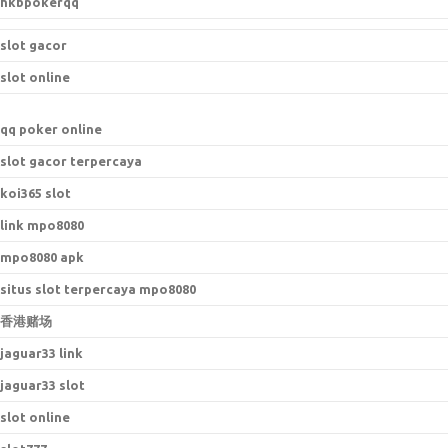
hkbpokerqq
slot gacor
slot online
qq poker online
slot gacor terpercaya
koi365 slot
link mpo8080
mpo8080 apk
situs slot terpercaya mpo8080
香港赌场
jaguar33 link
jaguar33 slot
slot online