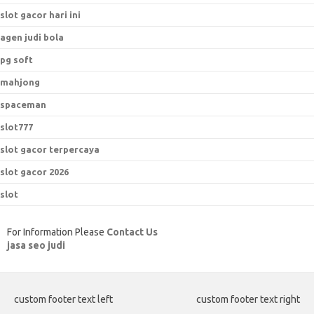
slot gacor hari ini
agen judi bola
pg soft
mahjong
spaceman
slot777
slot gacor terpercaya
slot gacor 2026
slot
For Information Please
Contact Us
jasa seo judi
custom footer text left
custom footer text right