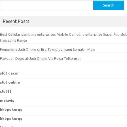
S
e
a
Recent Posts
r
c
Best Cellular gambling enterprises Mobile Gambling enterprise Super Flip slot
h
free spins Range
f
Fenomena Judi Online di Era Teknologi yang Semakin Maju
o
r
Panduan Deposit Judi Online Via Pulsa Telkomsel
:
slot gacor
slot online
slot88
mejavip
hkbpokerqq
hkbpokerqq