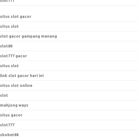
slot777
situs slot gacor
situs slot
slot gacor gampang menang
slot88
slot777 gacor
situs slot
link slot gacor hari ini
situs slot online
slot
mahjong ways
situs gacor
slot777
sbobet88