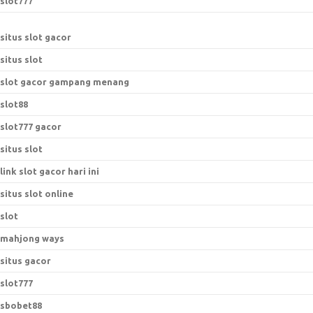
slot777
situs slot gacor
situs slot
slot gacor gampang menang
slot88
slot777 gacor
situs slot
link slot gacor hari ini
situs slot online
slot
mahjong ways
situs gacor
slot777
sbobet88