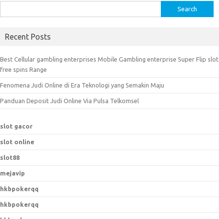
S
e
a
Recent Posts
r
c
Best Cellular gambling enterprises Mobile Gambling enterprise Super Flip slot
h
free spins Range
f
Fenomena Judi Online di Era Teknologi yang Semakin Maju
o
r
Panduan Deposit Judi Online Via Pulsa Telkomsel
:
slot gacor
slot online
slot88
mejavip
hkbpokerqq
hkbpokerqq