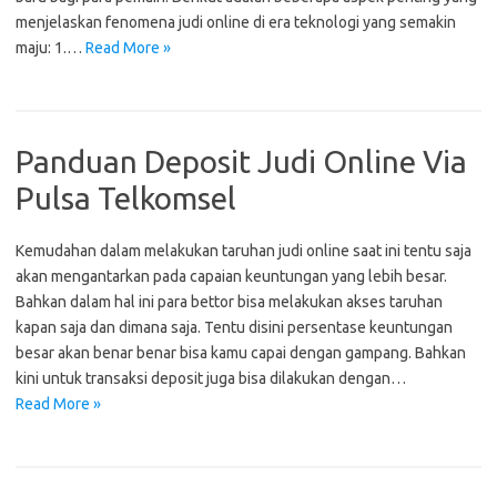
menjelaskan fenomena judi online di era teknologi yang semakin
maju: 1.…
Read More »
Panduan Deposit Judi Online Via
Pulsa Telkomsel
Kemudahan dalam melakukan taruhan judi online saat ini tentu saja
akan mengantarkan pada capaian keuntungan yang lebih besar.
Bahkan dalam hal ini para bettor bisa melakukan akses taruhan
kapan saja dan dimana saja. Tentu disini persentase keuntungan
besar akan benar benar bisa kamu capai dengan gampang. Bahkan
kini untuk transaksi deposit juga bisa dilakukan dengan…
Read More »