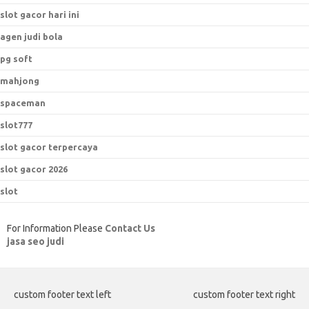
slot gacor hari ini
agen judi bola
pg soft
mahjong
spaceman
slot777
slot gacor terpercaya
slot gacor 2026
slot
For Information Please
Contact Us
jasa seo judi
custom footer text left
custom footer text right