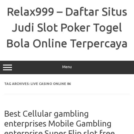
Skip
to
Relax999 – Daftar Situs
content
Judi Slot Poker Togel
Bola Online Terpercaya
Menu
TAG ARCHIVES:
LIVE CASINO ONLINE 86
Best Cellular gambling
enterprises Mobile Gambling
enterprise Super Flip slot free