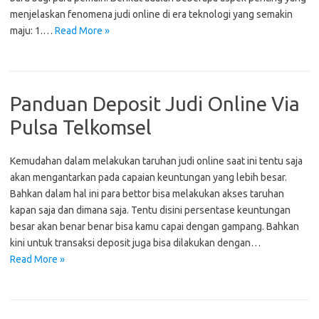
menjelaskan fenomena judi online di era teknologi yang semakin
maju: 1.…
Read More »
Panduan Deposit Judi Online Via
Pulsa Telkomsel
Kemudahan dalam melakukan taruhan judi online saat ini tentu saja
akan mengantarkan pada capaian keuntungan yang lebih besar.
Bahkan dalam hal ini para bettor bisa melakukan akses taruhan
kapan saja dan dimana saja. Tentu disini persentase keuntungan
besar akan benar benar bisa kamu capai dengan gampang. Bahkan
kini untuk transaksi deposit juga bisa dilakukan dengan…
Read More »