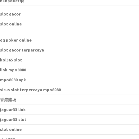
hkbpokerqq
slot gacor
slot online
qq poker online
slot gacor terpercaya
koi365 slot
link mpo8080
mpo8080 apk
situs slot terpercaya mpo8080
香港赌场
jaguar33 link
jaguar33 slot
slot online