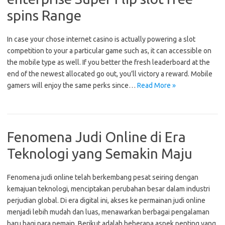
spins Range
In case your chose internet casino is actually powering a slot
competition to your a particular game such as, it can accessible on
the mobile type as well. If you better the fresh leaderboard at the
end of the newest allocated go out, you’ll victory a reward. Mobile
gamers will enjoy the same perks since…
Read More »
Fenomena Judi Online di Era
Teknologi yang Semakin Maju
Fenomena judi online telah berkembang pesat seiring dengan
kemajuan teknologi, menciptakan perubahan besar dalam industri
perjudian global. Di era digital ini, akses ke permainan judi online
menjadi lebih mudah dan luas, menawarkan berbagai pengalaman
baru bagi para pemain. Berikut adalah beberapa aspek penting yang