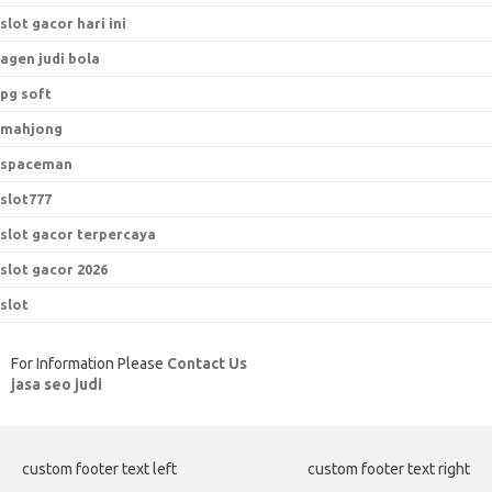
slot gacor hari ini
agen judi bola
pg soft
mahjong
spaceman
slot777
slot gacor terpercaya
slot gacor 2026
slot
For Information Please
Contact Us
jasa seo judi
custom footer text left
custom footer text right