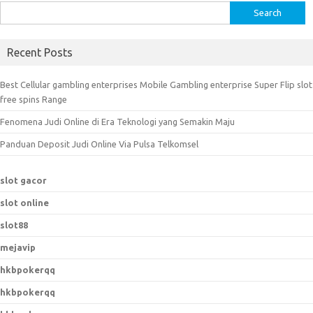
S
e
a
Recent Posts
r
c
Best Cellular gambling enterprises Mobile Gambling enterprise Super Flip slot
h
free spins Range
f
Fenomena Judi Online di Era Teknologi yang Semakin Maju
o
r
Panduan Deposit Judi Online Via Pulsa Telkomsel
:
slot gacor
slot online
slot88
mejavip
hkbpokerqq
hkbpokerqq