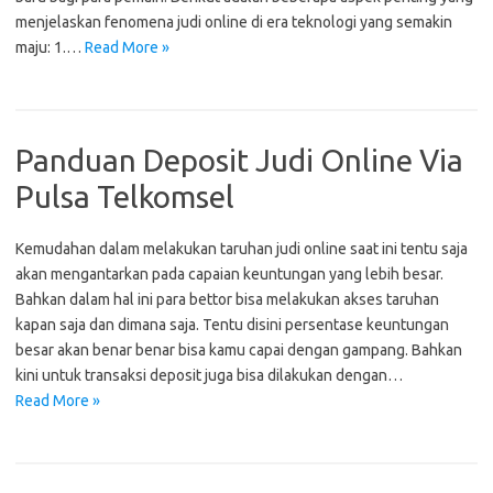
menjelaskan fenomena judi online di era teknologi yang semakin
maju: 1.…
Read More »
Panduan Deposit Judi Online Via
Pulsa Telkomsel
Kemudahan dalam melakukan taruhan judi online saat ini tentu saja
akan mengantarkan pada capaian keuntungan yang lebih besar.
Bahkan dalam hal ini para bettor bisa melakukan akses taruhan
kapan saja dan dimana saja. Tentu disini persentase keuntungan
besar akan benar benar bisa kamu capai dengan gampang. Bahkan
kini untuk transaksi deposit juga bisa dilakukan dengan…
Read More »