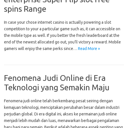
spins Range
In case your chose internet casino is actually powering a slot
competition to your a particular game such as, it can accessible on
the mobile type as well. If you better the fresh leaderboard at the
end of the newest allocated go out, you’ll victory a reward. Mobile
gamers will enjoy the same perks since…
Read More »
Fenomena Judi Online di Era
Teknologi yang Semakin Maju
Fenomena judi online telah berkembang pesat seiring dengan
kemajuan teknologi, menciptakan perubahan besar dalam industri
perjudian global. Di era digital ini, akses ke permainan judi online
menjadi lebih mudah dan luas, menawarkan berbagai pengalaman
baru bagi para pemain. Berikut adalah beberapa aspek penting yang