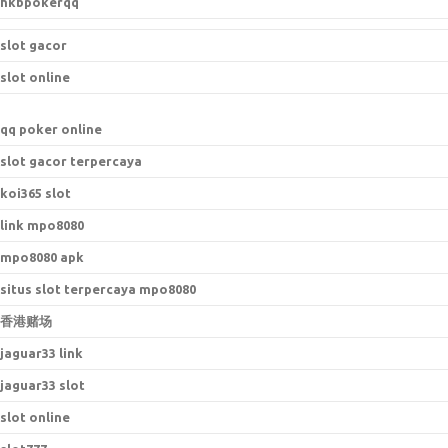
hkbpokerqq
slot gacor
slot online
qq poker online
slot gacor terpercaya
koi365 slot
link mpo8080
mpo8080 apk
situs slot terpercaya mpo8080
香港赌场
jaguar33 link
jaguar33 slot
slot online