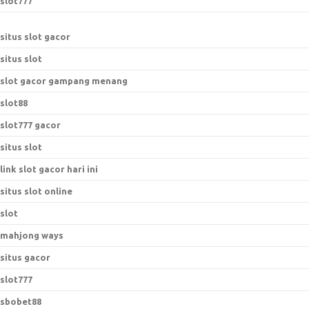
slot777
situs slot gacor
situs slot
slot gacor gampang menang
slot88
slot777 gacor
situs slot
link slot gacor hari ini
situs slot online
slot
mahjong ways
situs gacor
slot777
sbobet88