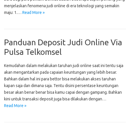
menjelaskan fenomena judi online di era teknologi yang semakin
maju: 1.…
Read More »
Panduan Deposit Judi Online Via
Pulsa Telkomsel
Kemudahan dalam melakukan taruhan judi online saat ini tentu saja
akan mengantarkan pada capaian keuntungan yang lebih besar.
Bahkan dalam hal ini para bettor bisa melakukan akses taruhan
kapan saja dan dimana saja. Tentu disini persentase keuntungan
besar akan benar benar bisa kamu capai dengan gampang. Bahkan
kini untuk transaksi deposit juga bisa dilakukan dengan…
Read More »