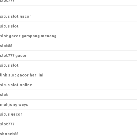
slot777
situs slot gacor
situs slot
slot gacor gampang menang
slot88
slot777 gacor
situs slot
link slot gacor hari ini
situs slot online
slot
mahjong ways
situs gacor
slot777
sbobet88