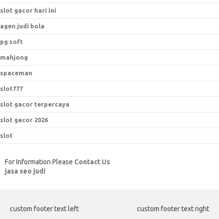
slot gacor hari ini
agen judi bola
pg soft
mahjong
spaceman
slot777
slot gacor terpercaya
slot gacor 2026
slot
For Information Please
Contact Us
jasa seo judi
custom footer text left
custom footer text right