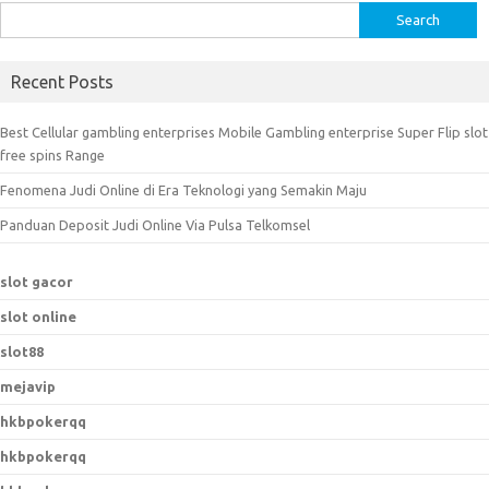
S
e
a
Recent Posts
r
c
Best Cellular gambling enterprises Mobile Gambling enterprise Super Flip slot
h
free spins Range
f
Fenomena Judi Online di Era Teknologi yang Semakin Maju
o
r
Panduan Deposit Judi Online Via Pulsa Telkomsel
:
slot gacor
slot online
slot88
mejavip
hkbpokerqq
hkbpokerqq