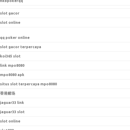
hkbpokerqq
slot gacor
slot online
qq poker online
slot gacor terpercaya
koi365 slot
link mpo8080
mpo8080 apk
situs slot terpercaya mpo8080
香港赌场
jaguar33 link
jaguar33 slot
slot online