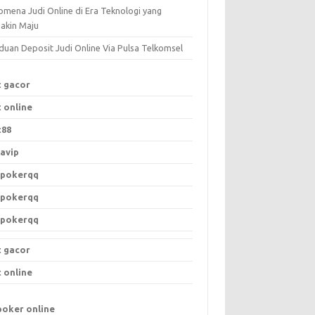
omena Judi Online di Era Teknologi yang
akin Maju
duan Deposit Judi Online Via Pulsa Telkomsel
t gacor
t online
t88
avip
bpokerqq
bpokerqq
bpokerqq
t gacor
t online
poker online