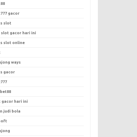
t88
t777 gacor
us slot
k slot gacor hari ini
us slot online
t
jong ways
us gacor
t777
bet88
t gacor hari ini
n judi bola
soft
hjong