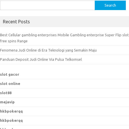
S
e
a
Recent Posts
r
c
Best Cellular gambling enterprises Mobile Gambling enterprise Super Flip slot
h
free spins Range
f
Fenomena Judi Online di Era Teknologi yang Semakin Maju
o
r
Panduan Deposit Judi Online Via Pulsa Telkomsel
:
slot gacor
slot online
slot88
mejavip
hkbpokerqq
hkbpokerqq