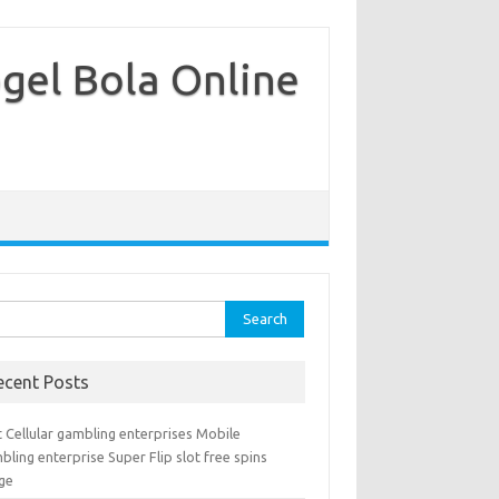
ogel Bola Online
rch
ecent Posts
 Cellular gambling enterprises Mobile
ling enterprise Super Flip slot free spins
ge