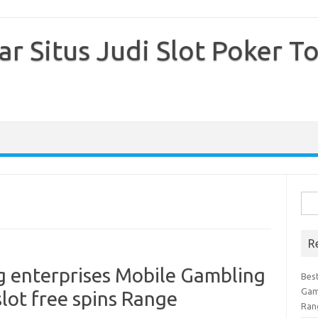
ar Situs Judi Slot Poker T
Sea
for:
R
g enterprises Mobile Gambling
Best
Gamb
slot free spins Range
Ran