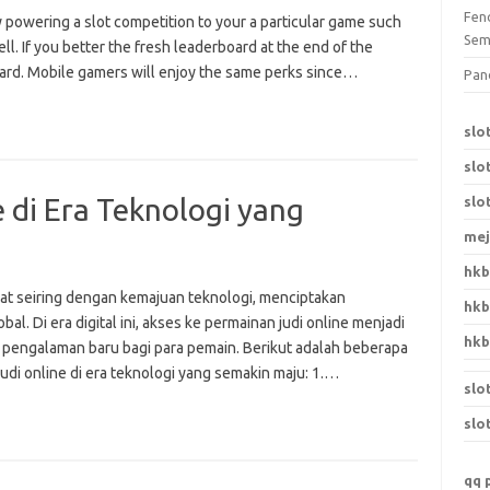
Fen
ly powering a slot competition to your a particular game such
Sem
ell. If you better the fresh leaderboard at the end of the
eward. Mobile gamers will enjoy the same perks since…
Pan
slo
slo
 di Era Teknologi yang
slo
mej
hk
at seiring dengan kemajuan teknologi, menciptakan
hk
al. Di era digital ini, akses ke permainan judi online menjadi
hk
 pengalaman baru bagi para pemain. Berikut adalah beberapa
di online di era teknologi yang semakin maju: 1.…
slo
slo
qq 