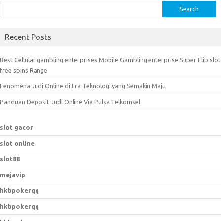
S
e
a
Recent Posts
r
c
Best Cellular gambling enterprises Mobile Gambling enterprise Super Flip slot
h
free spins Range
f
Fenomena Judi Online di Era Teknologi yang Semakin Maju
o
r
Panduan Deposit Judi Online Via Pulsa Telkomsel
:
slot gacor
slot online
slot88
mejavip
hkbpokerqq
hkbpokerqq