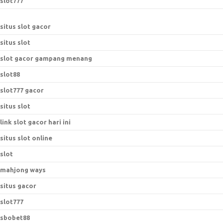
slot777
situs slot gacor
situs slot
slot gacor gampang menang
slot88
slot777 gacor
situs slot
link slot gacor hari ini
situs slot online
slot
mahjong ways
situs gacor
slot777
sbobet88