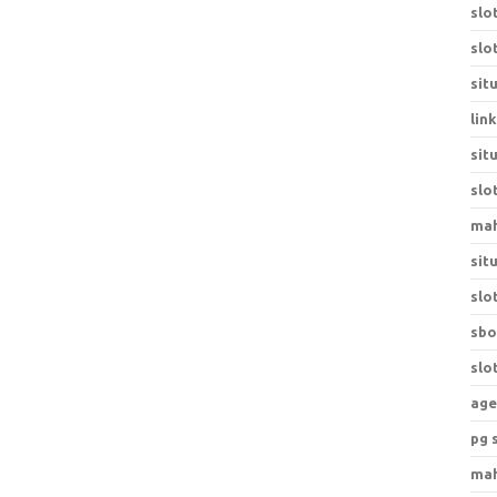
slo
slo
sit
lin
sit
slo
mah
sit
slo
sbo
slo
age
pg 
ma