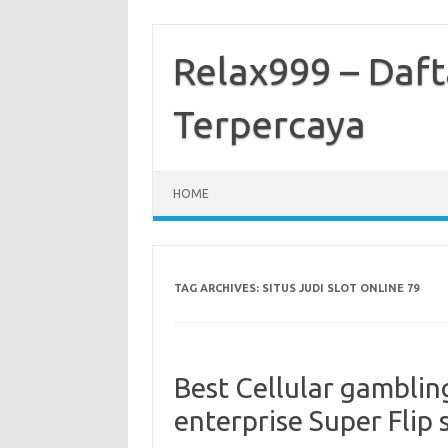
Skip
to
content
Relax999 – Daft
Terpercaya
HOME
TAG ARCHIVES:
SITUS JUDI SLOT ONLINE 79
Best Cellular gamblin
enterprise Super Flip 