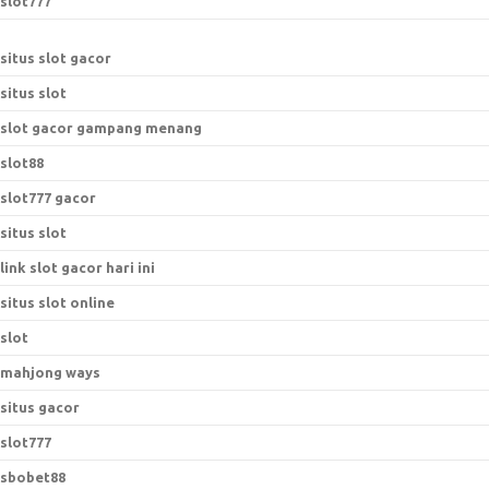
slot777
situs slot gacor
situs slot
slot gacor gampang menang
slot88
slot777 gacor
situs slot
link slot gacor hari ini
situs slot online
slot
mahjong ways
situs gacor
slot777
sbobet88