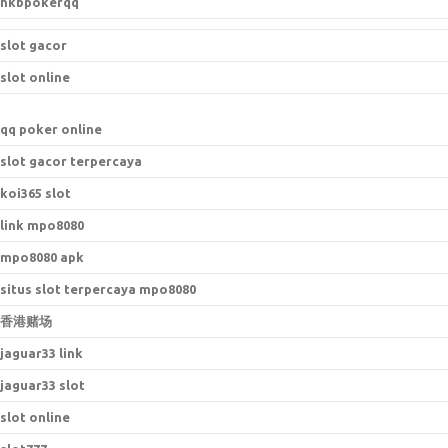
hkbpokerqq
slot gacor
slot online
qq poker online
slot gacor terpercaya
koi365 slot
link mpo8080
mpo8080 apk
situs slot terpercaya mpo8080
香港赌场
jaguar33 link
jaguar33 slot
slot online