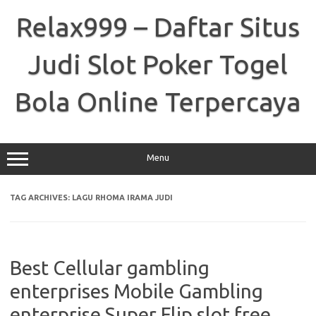
Skip
to
Relax999 – Daftar Situs
content
Judi Slot Poker Togel
Bola Online Terpercaya
Menu
TAG ARCHIVES:
LAGU RHOMA IRAMA JUDI
Best Cellular gambling
enterprises Mobile Gambling
enterprise Super Flip slot free