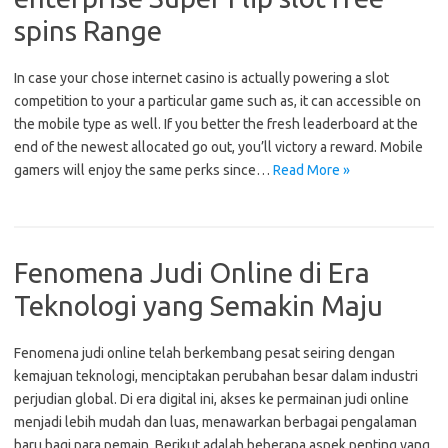
spins Range
In case your chose internet casino is actually powering a slot
competition to your a particular game such as, it can accessible on
the mobile type as well. If you better the fresh leaderboard at the
end of the newest allocated go out, you’ll victory a reward. Mobile
gamers will enjoy the same perks since…
Read More »
Fenomena Judi Online di Era
Teknologi yang Semakin Maju
Fenomena judi online telah berkembang pesat seiring dengan
kemajuan teknologi, menciptakan perubahan besar dalam industri
perjudian global. Di era digital ini, akses ke permainan judi online
menjadi lebih mudah dan luas, menawarkan berbagai pengalaman
baru bagi para pemain. Berikut adalah beberapa aspek penting yang