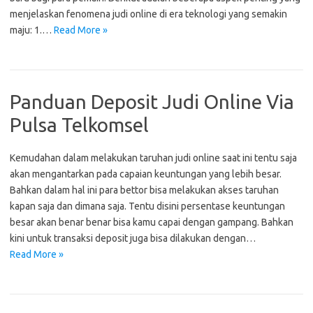
menjelaskan fenomena judi online di era teknologi yang semakin
maju: 1.…
Read More »
Panduan Deposit Judi Online Via
Pulsa Telkomsel
Kemudahan dalam melakukan taruhan judi online saat ini tentu saja
akan mengantarkan pada capaian keuntungan yang lebih besar.
Bahkan dalam hal ini para bettor bisa melakukan akses taruhan
kapan saja dan dimana saja. Tentu disini persentase keuntungan
besar akan benar benar bisa kamu capai dengan gampang. Bahkan
kini untuk transaksi deposit juga bisa dilakukan dengan…
Read More »