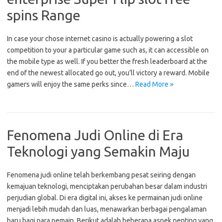
spins Range
In case your chose internet casino is actually powering a slot
competition to your a particular game such as, it can accessible on
the mobile type as well. If you better the fresh leaderboard at the
end of the newest allocated go out, you’ll victory a reward. Mobile
gamers will enjoy the same perks since…
Read More »
Fenomena Judi Online di Era
Teknologi yang Semakin Maju
Fenomena judi online telah berkembang pesat seiring dengan
kemajuan teknologi, menciptakan perubahan besar dalam industri
perjudian global. Di era digital ini, akses ke permainan judi online
menjadi lebih mudah dan luas, menawarkan berbagai pengalaman
baru bagi para pemain. Berikut adalah beberapa aspek penting yang