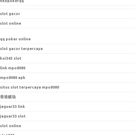
hkbpokerqq
slot gacor
slot online
qq poker online
slot gacor terpercaya
koi365 slot
link mpo8080
mpo8080 apk
situs slot terpercaya mpo8080
香港赌场
jaguar33 link
jaguar33 slot
slot online