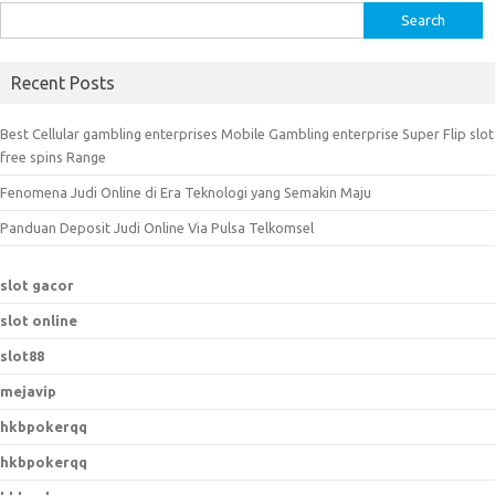
S
e
a
Recent Posts
r
c
Best Cellular gambling enterprises Mobile Gambling enterprise Super Flip slot
h
free spins Range
f
Fenomena Judi Online di Era Teknologi yang Semakin Maju
o
r
Panduan Deposit Judi Online Via Pulsa Telkomsel
:
slot gacor
slot online
slot88
mejavip
hkbpokerqq
hkbpokerqq