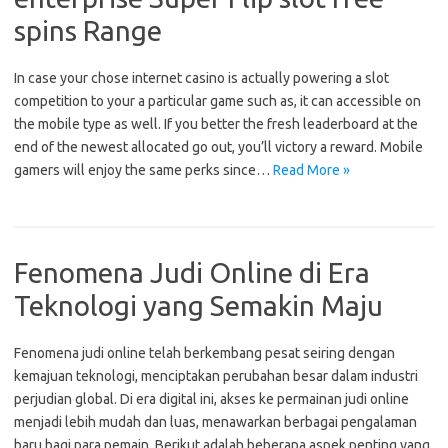
spins Range
In case your chose internet casino is actually powering a slot
competition to your a particular game such as, it can accessible on
the mobile type as well. If you better the fresh leaderboard at the
end of the newest allocated go out, you’ll victory a reward. Mobile
gamers will enjoy the same perks since…
Read More »
Fenomena Judi Online di Era
Teknologi yang Semakin Maju
Fenomena judi online telah berkembang pesat seiring dengan
kemajuan teknologi, menciptakan perubahan besar dalam industri
perjudian global. Di era digital ini, akses ke permainan judi online
menjadi lebih mudah dan luas, menawarkan berbagai pengalaman
baru bagi para pemain. Berikut adalah beberapa aspek penting yang