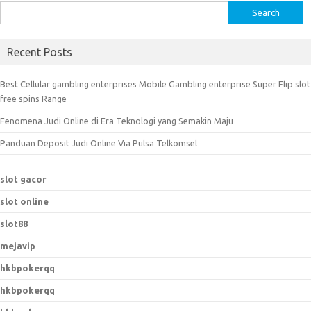
S
e
a
Recent Posts
r
c
Best Cellular gambling enterprises Mobile Gambling enterprise Super Flip slot
h
free spins Range
f
Fenomena Judi Online di Era Teknologi yang Semakin Maju
o
r
Panduan Deposit Judi Online Via Pulsa Telkomsel
:
slot gacor
slot online
slot88
mejavip
hkbpokerqq
hkbpokerqq