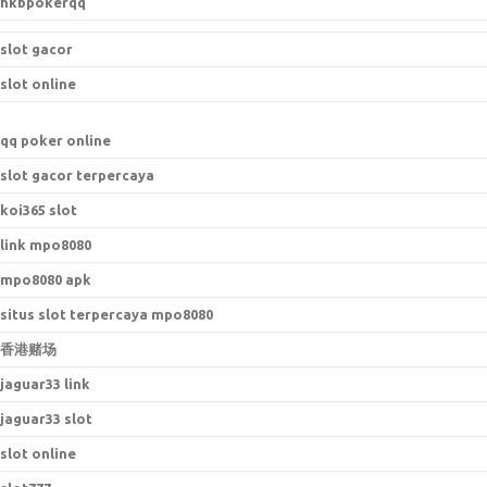
hkbpokerqq
slot gacor
slot online
qq poker online
slot gacor terpercaya
koi365 slot
link mpo8080
mpo8080 apk
situs slot terpercaya mpo8080
香港赌场
jaguar33 link
jaguar33 slot
slot online