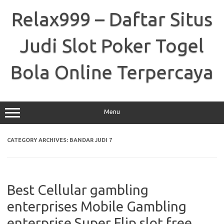
Skip
to
Relax999 – Daftar Situs
content
Judi Slot Poker Togel
Bola Online Terpercaya
Menu
CATEGORY ARCHIVES:
BANDAR JUDI 7
Best Cellular gambling
enterprises Mobile Gambling
enterprise Super Flip slot free