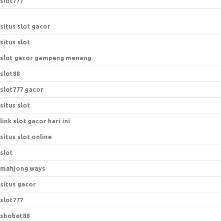
slot777
situs slot gacor
situs slot
slot gacor gampang menang
slot88
slot777 gacor
situs slot
link slot gacor hari ini
situs slot online
slot
mahjong ways
situs gacor
slot777
sbobet88