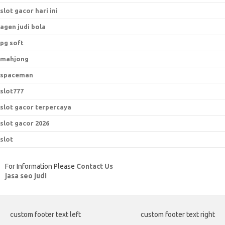
slot gacor hari ini
agen judi bola
pg soft
mahjong
spaceman
slot777
slot gacor terpercaya
slot gacor 2026
slot
For Information Please
Contact Us
jasa seo judi
custom footer text left
custom footer text right