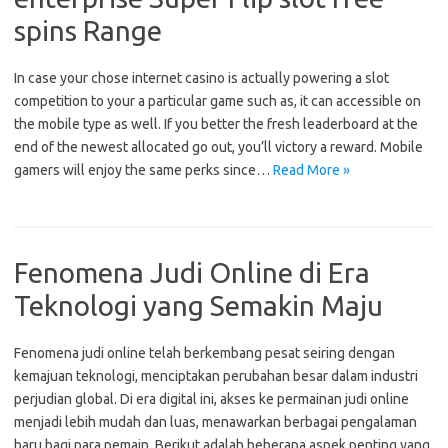
spins Range
In case your chose internet casino is actually powering a slot
competition to your a particular game such as, it can accessible on
the mobile type as well. If you better the fresh leaderboard at the
end of the newest allocated go out, you’ll victory a reward. Mobile
gamers will enjoy the same perks since…
Read More »
Fenomena Judi Online di Era
Teknologi yang Semakin Maju
Fenomena judi online telah berkembang pesat seiring dengan
kemajuan teknologi, menciptakan perubahan besar dalam industri
perjudian global. Di era digital ini, akses ke permainan judi online
menjadi lebih mudah dan luas, menawarkan berbagai pengalaman
baru bagi para pemain. Berikut adalah beberapa aspek penting yang