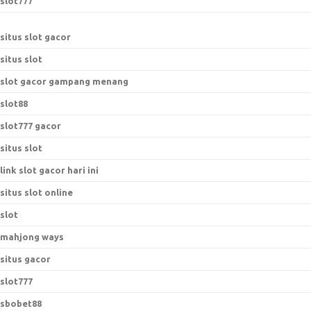
slot777
situs slot gacor
situs slot
slot gacor gampang menang
slot88
slot777 gacor
situs slot
link slot gacor hari ini
situs slot online
slot
mahjong ways
situs gacor
slot777
sbobet88