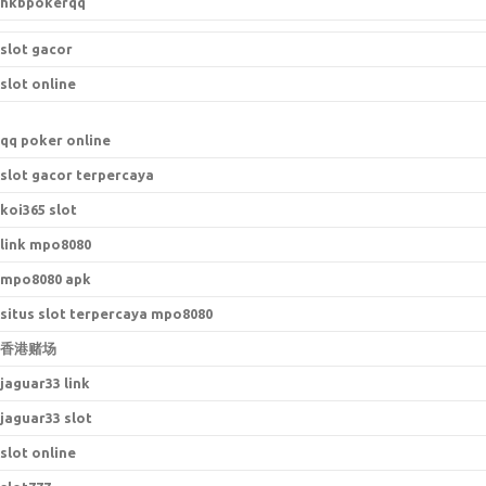
hkbpokerqq
slot gacor
slot online
qq poker online
slot gacor terpercaya
koi365 slot
link mpo8080
mpo8080 apk
situs slot terpercaya mpo8080
香港赌场
jaguar33 link
jaguar33 slot
slot online