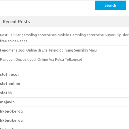
S
e
a
Recent Posts
r
c
Best Cellular gambling enterprises Mobile Gambling enterprise Super Flip slot
h
free spins Range
f
Fenomena Judi Online di Era Teknologi yang Semakin Maju
o
r
Panduan Deposit Judi Online Via Pulsa Telkomsel
:
slot gacor
slot online
slot88
mejavip
hkbpokerqq
hkbpokerqq