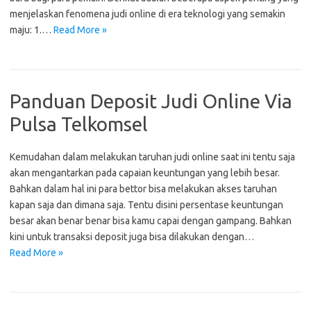
menjelaskan fenomena judi online di era teknologi yang semakin
maju: 1.…
Read More »
Panduan Deposit Judi Online Via
Pulsa Telkomsel
Kemudahan dalam melakukan taruhan judi online saat ini tentu saja
akan mengantarkan pada capaian keuntungan yang lebih besar.
Bahkan dalam hal ini para bettor bisa melakukan akses taruhan
kapan saja dan dimana saja. Tentu disini persentase keuntungan
besar akan benar benar bisa kamu capai dengan gampang. Bahkan
kini untuk transaksi deposit juga bisa dilakukan dengan…
Read More »