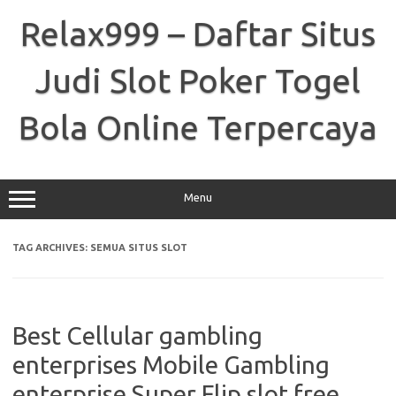
Skip
to
Relax999 – Daftar Situs
content
Judi Slot Poker Togel
Bola Online Terpercaya
Menu
TAG ARCHIVES:
SEMUA SITUS SLOT
Best Cellular gambling
enterprises Mobile Gambling
enterprise Super Flip slot free