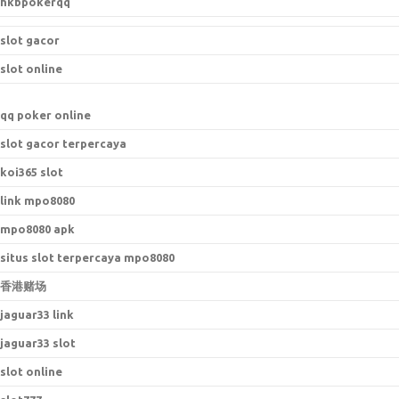
hkbpokerqq
slot gacor
slot online
qq poker online
slot gacor terpercaya
koi365 slot
link mpo8080
mpo8080 apk
situs slot terpercaya mpo8080
香港赌场
jaguar33 link
jaguar33 slot
slot online