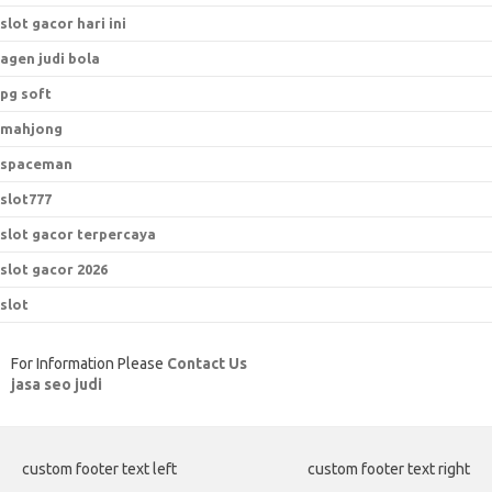
slot gacor hari ini
agen judi bola
pg soft
mahjong
spaceman
slot777
slot gacor terpercaya
slot gacor 2026
slot
For Information Please
Contact Us
jasa seo judi
custom footer text left
custom footer text right