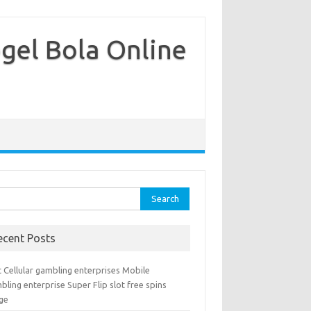
ogel Bola Online
rch
ecent Posts
 Cellular gambling enterprises Mobile
ling enterprise Super Flip slot free spins
ge