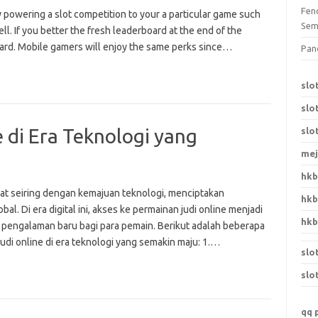
Fen
ly powering a slot competition to your a particular game such
Sem
ell. If you better the fresh leaderboard at the end of the
eward. Mobile gamers will enjoy the same perks since…
Pan
slo
slo
 di Era Teknologi yang
slo
mej
hk
at seiring dengan kemajuan teknologi, menciptakan
hk
al. Di era digital ini, akses ke permainan judi online menjadi
hk
 pengalaman baru bagi para pemain. Berikut adalah beberapa
di online di era teknologi yang semakin maju: 1.…
slo
slo
qq 