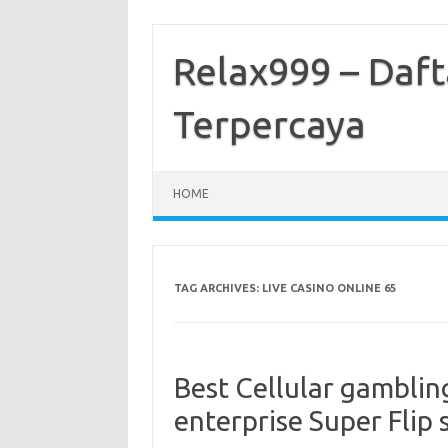
Skip
to
content
Relax999 – Daft
Terpercaya
HOME
TAG ARCHIVES:
LIVE CASINO ONLINE 65
Best Cellular gamblin
enterprise Super Flip 