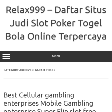
Skip
to
Relax999 – Daftar Situs
content
Judi Slot Poker Togel
Bola Online Terpercaya
Menu
CATEGORY ARCHIVES:
GARAM POKER
Best Cellular gambling
enterprises Mobile Gambling
enterprise Super Flip slot free