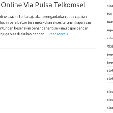
Online Via Pulsa Telkomsel
slo
koi
ine saat ini tentu saja akan mengantarkan pada capaian
lin
al ini para bettor bisa melakukan akses taruhan kapan saja
euntungan besar akan benar benar bisa kamu capai dengan
mpo
it juga bisa dilakukan dengan…
Read More »
sit
香
jag
jag
slo
slo
sit
sit
slo