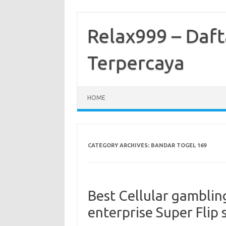
Skip
to
content
Relax999 – Daft
Terpercaya
HOME
CATEGORY ARCHIVES:
BANDAR TOGEL 169
Best Cellular gamblin
enterprise Super Flip 