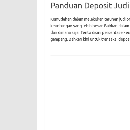
Panduan Deposit Judi 
Kemudahan dalam melakukan taruhan judi onl
keuntungan yang lebih besar. Bahkan dalam h
dan dimana saja. Tentu disini persentase k
gampang. Bahkan kini untuk transaksi depos