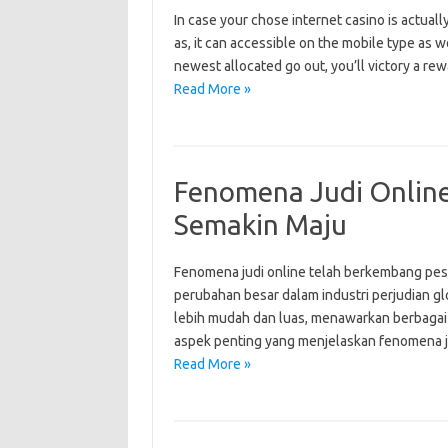
In case your chose internet casino is actual
as, it can accessible on the mobile type as w
newest allocated go out, you’ll victory a r
Read More »
Fenomena Judi Online
Semakin Maju
Fenomena judi online telah berkembang pes
perubahan besar dalam industri perjudian glob
lebih mudah dan luas, menawarkan berbagai
aspek penting yang menjelaskan fenomena ju
Read More »