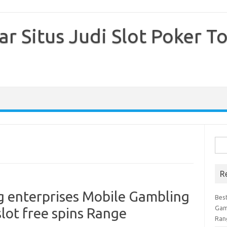
ar Situs Judi Slot Poker T
Sea
for:
R
g enterprises Mobile Gambling
Best
Gamb
slot free spins Range
Ran