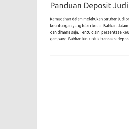
Panduan Deposit Judi 
Kemudahan dalam melakukan taruhan judi onl
keuntungan yang lebih besar. Bahkan dalam h
dan dimana saja. Tentu disini persentase k
gampang. Bahkan kini untuk transaksi depos