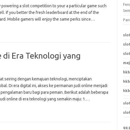
Fen
ly powering a slot competition to your a particular game such
Sem
ell. If you better the fresh leaderboard at the end of the
eward. Mobile gamers will enjoy the same perks since…
Pan
slo
slo
 di Era Teknologi yang
slo
mej
hk
at seiring dengan kemajuan teknologi, menciptakan
hk
al. Di era digital ini, akses ke permainan judi online menjadi
hk
 pengalaman baru bagi para pemain. Berikut adalah beberapa
di online di era teknologi yang semakin maju: 1.…
slo
slo
qq 