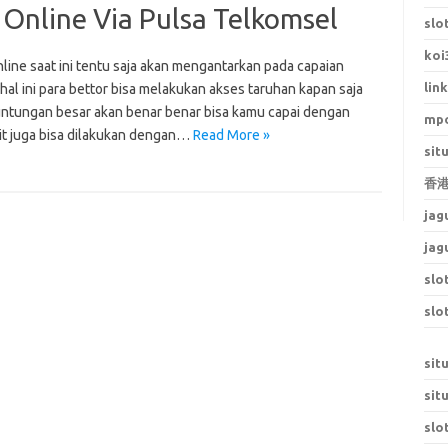
Online Via Pulsa Telkomsel
slo
koi
ine saat ini tentu saja akan mengantarkan pada capaian
lin
al ini para bettor bisa melakukan akses taruhan kapan saja
euntungan besar akan benar benar bisa kamu capai dengan
mpo
it juga bisa dilakukan dengan…
Read More »
sit
香
jag
jag
slo
slo
sit
sit
slo