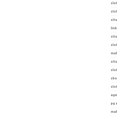
slo
slo
sit
lin
sit
slo
mah
sit
slo
sbo
slo
age
pg 
ma