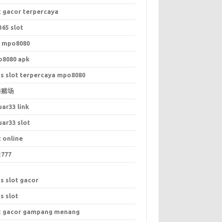
t gacor terpercaya
365 slot
k mpo8080
8080 apk
us slot terpercaya mpo8080
港赌场
uar33 link
uar33 slot
t online
t777
us slot gacor
us slot
t gacor gampang menang