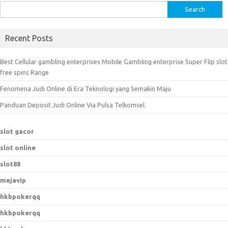
S
e
a
Recent Posts
r
c
Best Cellular gambling enterprises Mobile Gambling enterprise Super Flip slot
h
free spins Range
f
Fenomena Judi Online di Era Teknologi yang Semakin Maju
o
r
Panduan Deposit Judi Online Via Pulsa Telkomsel
:
slot gacor
slot online
slot88
mejavip
hkbpokerqq
hkbpokerqq