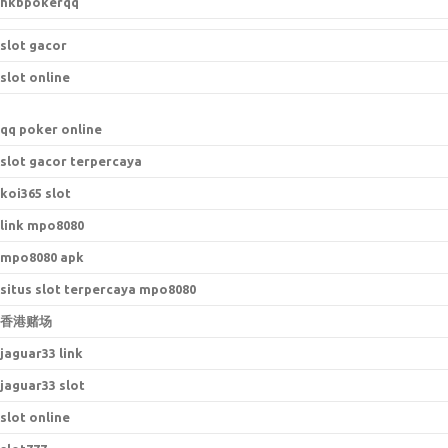
hkbpokerqq
slot gacor
slot online
qq poker online
slot gacor terpercaya
koi365 slot
link mpo8080
mpo8080 apk
situs slot terpercaya mpo8080
香港赌场
jaguar33 link
jaguar33 slot
slot online