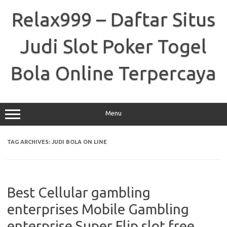
Skip
to
Relax999 – Daftar Situs
content
Judi Slot Poker Togel
Bola Online Terpercaya
Menu
TAG ARCHIVES:
JUDI BOLA ON LINE
Best Cellular gambling
enterprises Mobile Gambling
enterprise Super Flip slot free