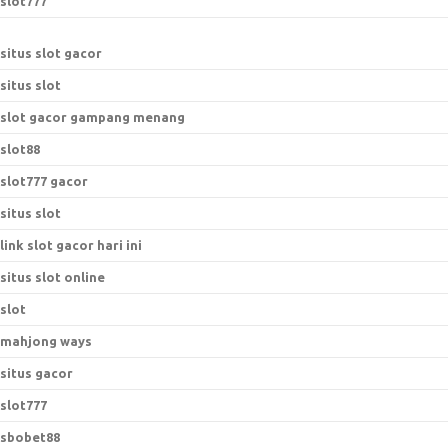
slot777
situs slot gacor
situs slot
slot gacor gampang menang
slot88
slot777 gacor
situs slot
link slot gacor hari ini
situs slot online
slot
mahjong ways
situs gacor
slot777
sbobet88