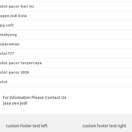
slot gacor hari ini
agen judi bola
pg soft
mahjong
spaceman
slot777
slot gacor terpercaya
slot gacor 2026
slot
For Information Please
Contact Us
jasa seo judi
custom footer text left
custom footer text right