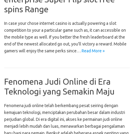
spins Range
In case your chose internet casino is actually powering a slot
competition to your a particular game such as, it can accessible on
the mobile type as well. If you better the fresh leaderboard at the
end of the newest allocated go out, you’ll victory a reward. Mobile
gamers will enjoy the same perks since…
Read More »
Fenomena Judi Online di Era
Teknologi yang Semakin Maju
Fenomena judi online telah berkembang pesat seiring dengan
kemajuan teknologi, menciptakan perubahan besar dalam industri
perjudian global. Di era digital ini, akses ke permainan judi online
menjadi lebih mudah dan luas, menawarkan berbagai pengalaman
baru bagi para pemain. Berikut adalah beberapa aspek penting yang