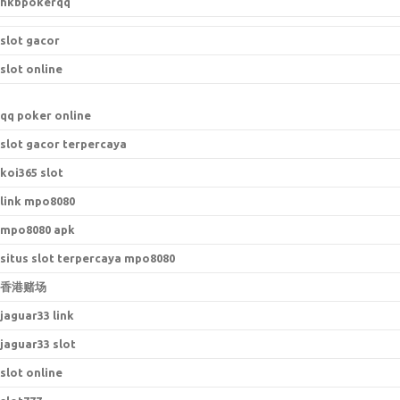
hkbpokerqq
slot gacor
slot online
qq poker online
slot gacor terpercaya
koi365 slot
link mpo8080
mpo8080 apk
situs slot terpercaya mpo8080
香港赌场
jaguar33 link
jaguar33 slot
slot online