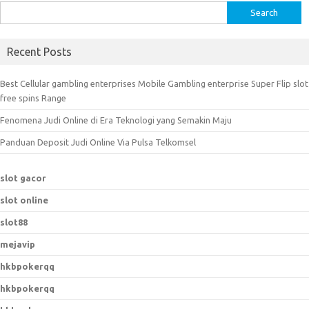
S
e
a
Recent Posts
r
c
Best Cellular gambling enterprises Mobile Gambling enterprise Super Flip slot
h
free spins Range
f
Fenomena Judi Online di Era Teknologi yang Semakin Maju
o
r
Panduan Deposit Judi Online Via Pulsa Telkomsel
:
slot gacor
slot online
slot88
mejavip
hkbpokerqq
hkbpokerqq