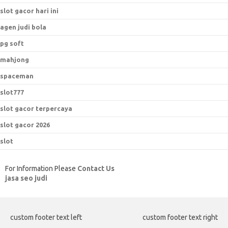
slot gacor hari ini
agen judi bola
pg soft
mahjong
spaceman
slot777
slot gacor terpercaya
slot gacor 2026
slot
For Information Please
Contact Us
jasa seo judi
custom footer text left
custom footer text right