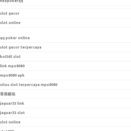
hkbpokerqq
slot gacor
slot online
qq poker online
slot gacor terpercaya
koi365 slot
link mpo8080
mpo8080 apk
situs slot terpercaya mpo8080
香港赌场
jaguar33 link
jaguar33 slot
slot online