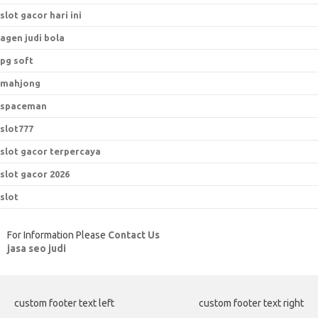
slot gacor hari ini
agen judi bola
pg soft
mahjong
spaceman
slot777
slot gacor terpercaya
slot gacor 2026
slot
For Information Please
Contact Us
jasa seo judi
custom footer text left
custom footer text right