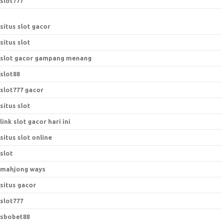
slot777
situs slot gacor
situs slot
slot gacor gampang menang
slot88
slot777 gacor
situs slot
link slot gacor hari ini
situs slot online
slot
mahjong ways
situs gacor
slot777
sbobet88