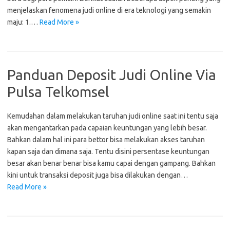
menjelaskan fenomena judi online di era teknologi yang semakin
maju: 1.…
Read More »
Panduan Deposit Judi Online Via
Pulsa Telkomsel
Kemudahan dalam melakukan taruhan judi online saat ini tentu saja
akan mengantarkan pada capaian keuntungan yang lebih besar.
Bahkan dalam hal ini para bettor bisa melakukan akses taruhan
kapan saja dan dimana saja. Tentu disini persentase keuntungan
besar akan benar benar bisa kamu capai dengan gampang. Bahkan
kini untuk transaksi deposit juga bisa dilakukan dengan…
Read More »