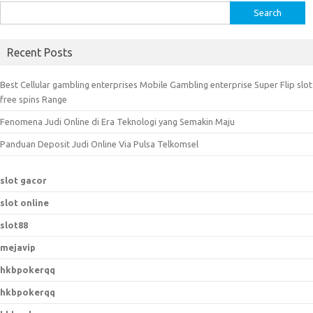
S
e
a
Recent Posts
r
c
Best Cellular gambling enterprises Mobile Gambling enterprise Super Flip slot
h
free spins Range
f
Fenomena Judi Online di Era Teknologi yang Semakin Maju
o
r
Panduan Deposit Judi Online Via Pulsa Telkomsel
:
slot gacor
slot online
slot88
mejavip
hkbpokerqq
hkbpokerqq