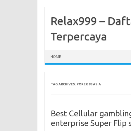
Skip
to
content
Relax999 – Daft
Terpercaya
HOME
TAG ARCHIVES:
POKER 88 ASIA
Best Cellular gamblin
enterprise Super Flip 