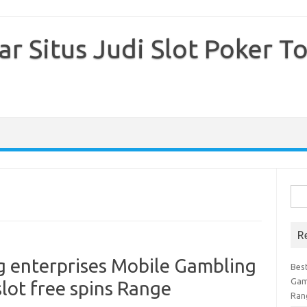
ar Situs Judi Slot Poker T
Sea
for:
R
g enterprises Mobile Gambling
Best
Gamb
slot free spins Range
Ran